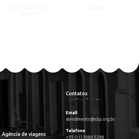
LOCALIZAÇÃO DO
VALORES
EVENTO
Contatos
Email
atendimento@sbp.org.br
Telefone
Agência de viagens
+55 (11) 5080-5298