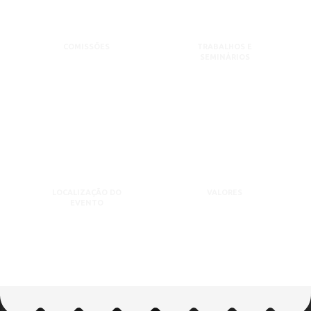
COMISSÕES
TRABALHOS E
SEMINÁRIOS
LOCALIZAÇÃO DO
VALORES
EVENTO