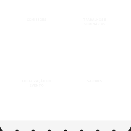
COMISSÕES
TRABALHOS E
SEMINÁRIOS
LOCALIZAÇÃO DO
VALORES
EVENTO