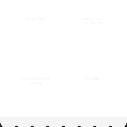
COMISSÕES
TRABALHOS E
SEMINÁRIOS
LOCALIZAÇÃO DO
VALORES
EVENTO