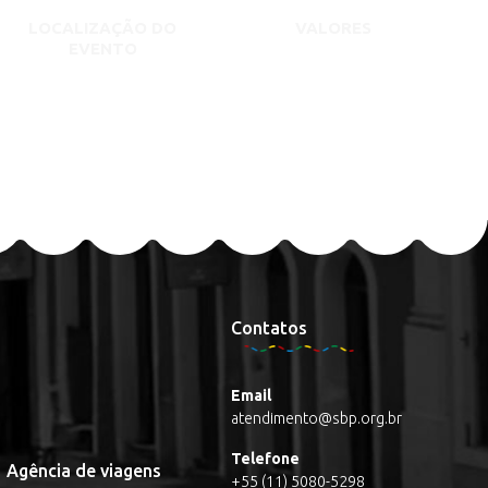
LOCALIZAÇÃO DO
VALORES
EVENTO
Contatos
Email
atendimento@sbp.org.br
Telefone
Agência de viagens
+55 (11) 5080-5298