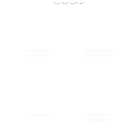
PROGRAMAÇÃO
PALESTRANTES
COMPLETA
CONFIRMADOS
COMISSÕES
TRABALHOS E
SEMINÁRIOS