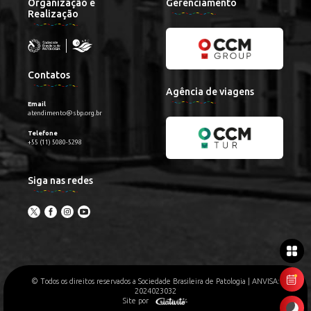
Organização e
Gerenciamento
Realização
Contatos
Agência de viagens
Email
atendimento@sbp.org.br
Telefone
+55 (11) 5080-5298
Siga nas redes
© Todos os direitos reservados a Sociedade Brasileira de Patologia | ANVISA:
2024023032
Site por