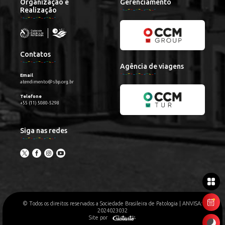
Organização e
Gerenciamento
Realização
Contatos
Agência de viagens
Email
atendimento@sbp.org.br
Telefone
+55 (11) 5080-5298
Siga nas redes
© Todos os direitos reservados a Sociedade Brasileira de Patologia | ANVISA:
2024023032
Site por