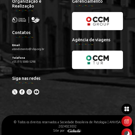
Organização e
Gerenciamento
Realização
Contatos
Agência de viagens
Email
atendimento@sbp.org.br
Telefone
+55 (11) 5080-5298
Siga nas redes
© Todos os direitos reservados a Sociedade Brasileira de Patologia | ANVISA:
2024023032
Site por