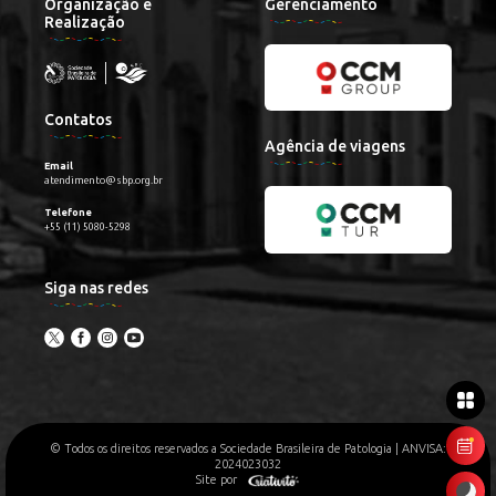
Organização e
Gerenciamento
Realização
Contatos
Agência de viagens
Email
atendimento@sbp.org.br
Telefone
+55 (11) 5080-5298
Siga nas redes
© Todos os direitos reservados a Sociedade Brasileira de Patologia | ANVISA:
2024023032
Site por