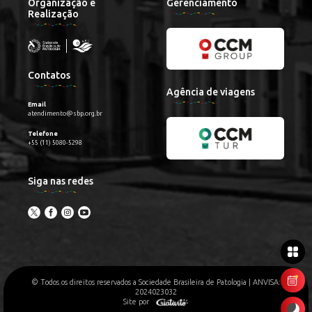
Organização e
Gerenciamento
Realização
Contatos
Agência de viagens
Email
atendimento@sbp.org.br
Telefone
+55 (11) 5080-5298
Siga nas redes
© Todos os direitos reservados a Sociedade Brasileira de Patologia | ANVISA:
2024023032
Site por