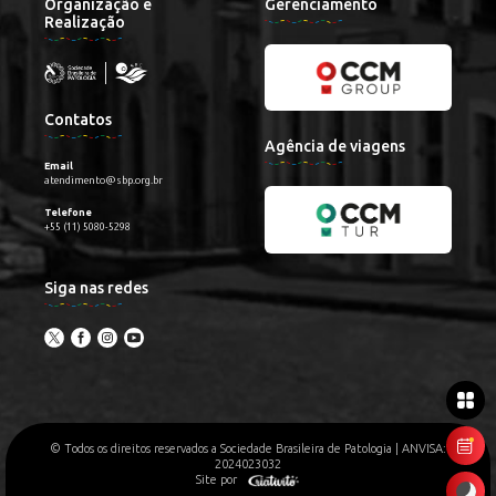
Organização e
Gerenciamento
Realização
Contatos
Agência de viagens
Email
atendimento@sbp.org.br
Telefone
+55 (11) 5080-5298
Siga nas redes
© Todos os direitos reservados a Sociedade Brasileira de Patologia | ANVISA:
2024023032
Site por