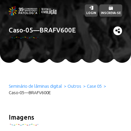
LOGIN
INSCREVA-SE
Caso-05—BRAFV600E
Seminário de lâminas digital
Outros
Case 05
Caso-05—BRAFV600E
Imagens