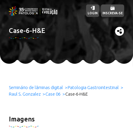
LOGIN
INSCREVA-SE
Case-6-H&E
Seminário de lâminas digital
Patologia Gastrointestinal
Raul S. Gonzalez
Case 06
Case-6-H&E
Imagens