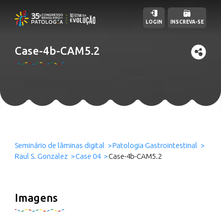
LOGIN
INSCREVA-SE
Case-4b-CAM5.2
Seminário de lâminas digital
Patologia Gastrointestinal
Raul S. Gonzalez
Case 04
Case-4b-CAM5.2
Imagens