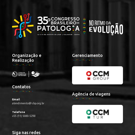
Organização e
Gerenciamento
Realização
Contatos
Agência de viagens
Email
atendimento@sbp.org.br
Telefone
+55 (11) 5080-5298
Siga nas redes