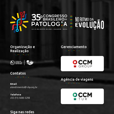
Organização e
Gerenciamento
Realização
Contatos
Agência de viagens
Email
atendimento@sbp.org.br
Telefone
+55 (11) 5080-5298
Siga nas redes