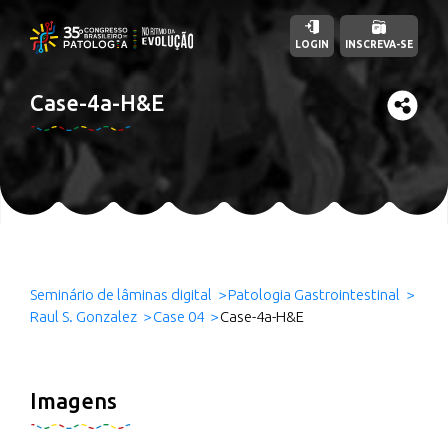
LOGIN
INSCREVA-SE
Case-4a-H&E
Seminário de lâminas digital
Patologia Gastrointestinal
Raul S. Gonzalez
Case 04
Case-4a-H&E
Imagens