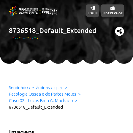
LOGIN
INSCREVA-SE
8736518_Default_Extended
Seminário de lâminas digital
Patologia Óssea e de Partes Moles
Caso 02 – Lucas Faria A. Machado
8736518_Default_Extended
Imagens