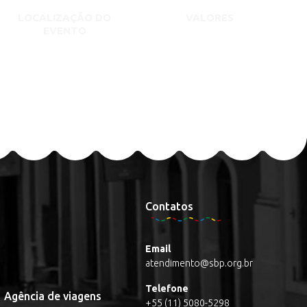
LOCALIZAÇÃO DO
VALORES
EVENTO
Contatos
Email
atendimento@sbp.org.br
Telefone
Agência de viagens
+55 (11) 5080-5298