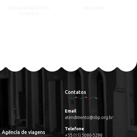
LOCALIZAÇÃO DO
VALORES
EVENTO
Contatos
Email
atendimento@sbp.org.br
Telefone
Agência de viagens
+55 (11) 5080-5298