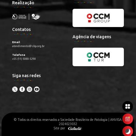
Realização
Contatos
Agência de viagens
Email
atendimento@sbp.org.br
Telefone
+55 (11) 5080-5298
Siga nas redes
© Todos os direitos reservados a Sociedade Brasileira de Patologia | ANVISA:
2024023032
Site por