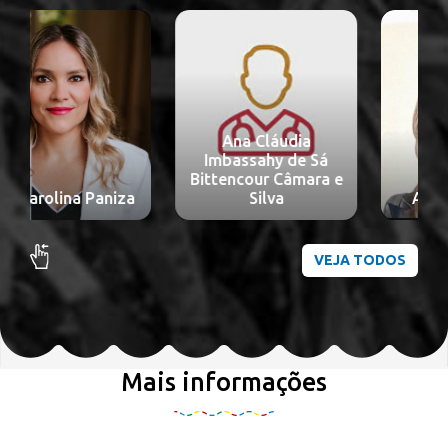
Ana Cláudia
Imbassahy de Sá
Bittencour Câmara e
Silva
Ana Letícia Boff
VEJA TODOS
Mais informações