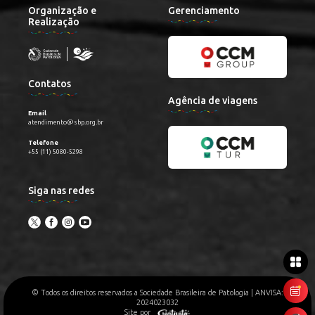
Organização e
Gerenciamento
Realização
Contatos
Agência de viagens
Email
atendimento@sbp.org.br
Telefone
+55 (11) 5080-5298
Siga nas redes
© Todos os direitos reservados a Sociedade Brasileira de Patologia | ANVISA:
2024023032
Site por