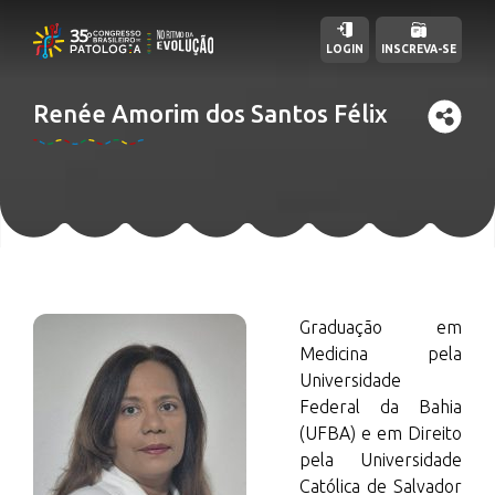
LOGIN
INSCREVA-SE
Renée Amorim dos Santos Félix
Graduação em
Medicina pela
Universidade
Federal da Bahia
(UFBA) e em Direito
pela Universidade
Católica de Salvador