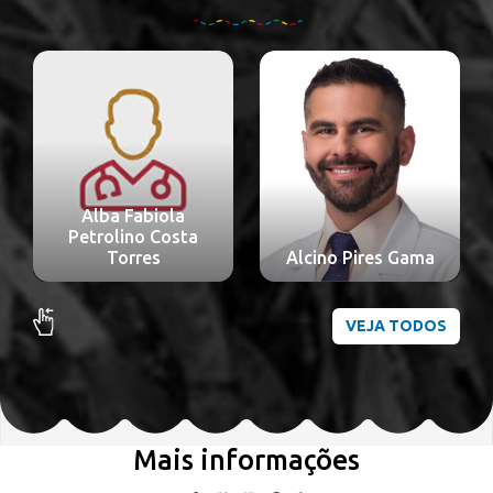
Alba Fabiola
Petrolino Costa
Torres
Alcino Pires Gama
VEJA TODOS
Mais informações