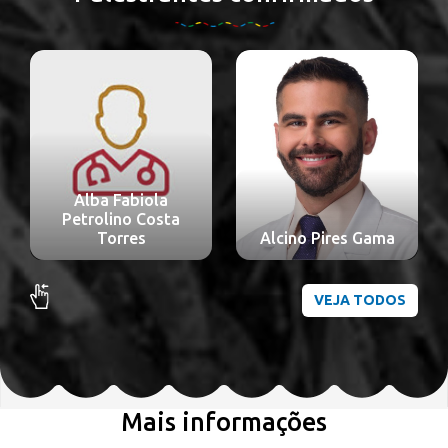
Alba Fabiola
Petrolino Costa
Torres
Alcino Pires Gama
VEJA TODOS
Mais informações