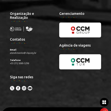
Organização e
Gerenciamento
Realização
Contatos
Agência de viagens
Email
atendimento@sbp.org.br
Telefone
+55 (11) 5080-5298
Siga nas redes