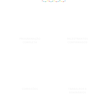
PROGRAMAÇÃO
PALESTRANTES
COMPLETA
CONFIRMADOS
COMISSÕES
TRABALHOS E
SEMINÁRIOS