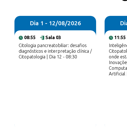
Dia 1 - 12/08/2026
Di
08:55
Sala 03
11:55
Citologia pancreatobiliar: desafios
Inteligênc
diagnósticos e interpretação clínica /
Citopatol
Citopatologia | Dia 12 - 08:30
onde est
Inovaçõe
Computac
Artificial