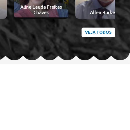
Aline Lauda Freitas
A
Chaves
Allen Burke
VEJA TODOS