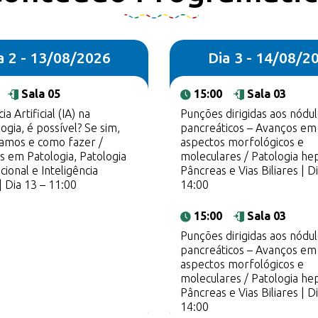
a 2 - 13/08/2026
Dia 3 - 14/08/2
Sala 05
15:00
Sala 03
ia Artificial (IA) na
Punções dirigidas aos nódu
ogia, é possível? Se sim,
pancreáticos – Avanços em
amos e como fazer /
aspectos morfológicos e
s em Patologia, Patologia
moleculares / Patologia hep
ional e Inteligência
Pâncreas e Vias Biliares | Di
 | Dia 13 – 11:00
14:00
15:00
Sala 03
Punções dirigidas aos nódu
pancreáticos – Avanços em
aspectos morfológicos e
moleculares / Patologia hep
Pâncreas e Vias Biliares | Di
14:00