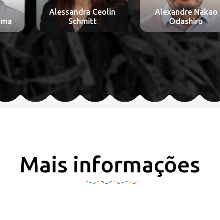
Alessandra Ceolin
Alexandre Nakao
Schmitt
Odashiro
Mais informações