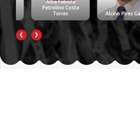
Alba Fabiola
Petrolino Costa
Torres
Alcino Pires Gama
‹
›