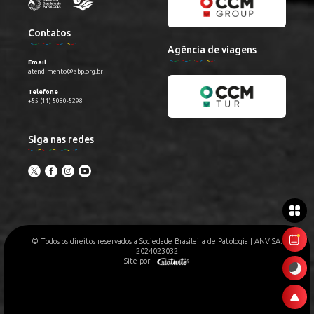
Contatos
Agência de viagens
Email
atendimento@sbp.org.br
Telefone
+55 (11) 5080-5298
Siga nas redes
© Todos os direitos reservados a Sociedade Brasileira de Patologia | ANVISA:
2024023032
Site por