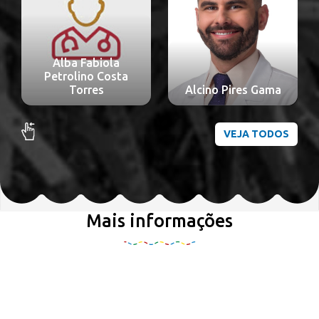
Alba Fabiola
Petrolino Costa
Torres
Alcino Pires Gama
VEJA TODOS
Mais informações