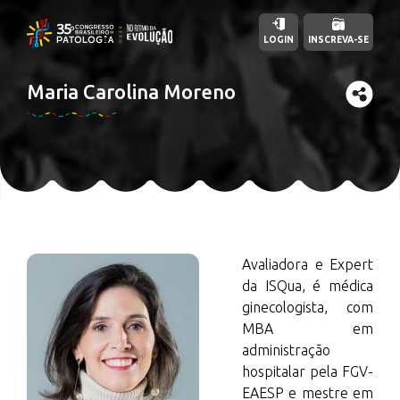
LOGIN
INSCREVA-SE
Maria Carolina Moreno
Avaliadora e Expert
da ISQua, é médica
ginecologista, com
MBA em
administração
hospitalar pela FGV-
EAESP e mestre em