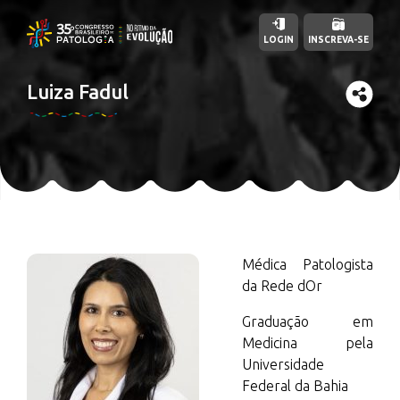
LOGIN
INSCREVA-SE
Luiza Fadul
Médica Patologista
da Rede dOr
Graduação em
Medicina pela
Universidade
Federal da Bahia