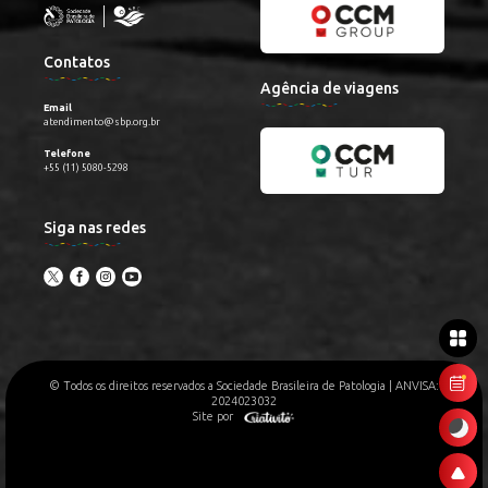
Contatos
Agência de viagens
Email
atendimento@sbp.org.br
Telefone
+55 (11) 5080-5298
Siga nas redes
© Todos os direitos reservados a Sociedade Brasileira de Patologia | ANVISA:
2024023032
Site por