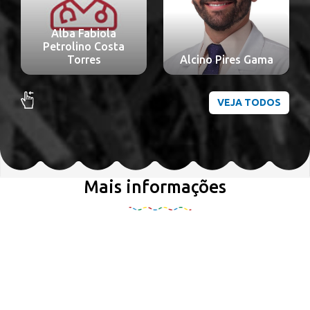
Alba Fabiola
Petrolino Costa
Torres
Alcino Pires Gama
VEJA TODOS
Mais informações