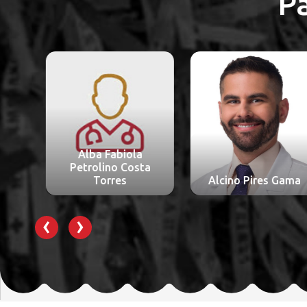
P
Alba Fabiola
Petrolino Costa
Torres
Alcino Pires Gama
‹
›