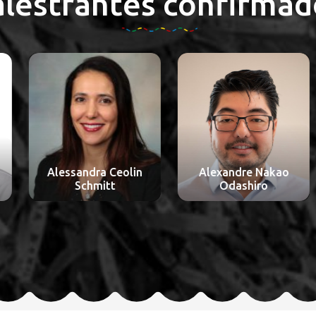
alestrantes confirmad
Alessandra Ceolin
Alexandre Nakao
Schmitt
Odashiro