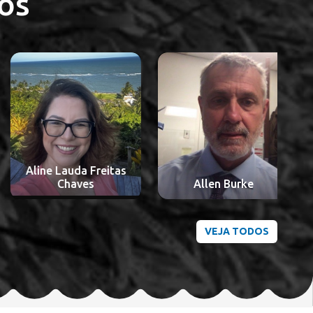
os
Aline Lauda Freitas
A
Chaves
Allen Burke
VEJA TODOS