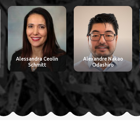
Alexandre Nakao
Aline Lauda Freitas
Odashiro
Chaves