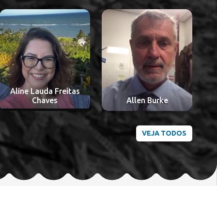
Aloisio Souza Felipe
A
Allen Burke
da Silva
VEJA TODOS