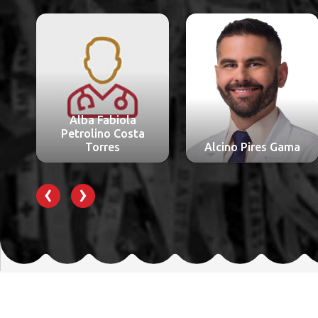
Alessandra Ceolin
Alcino Pires Gama
Schmitt
‹
›