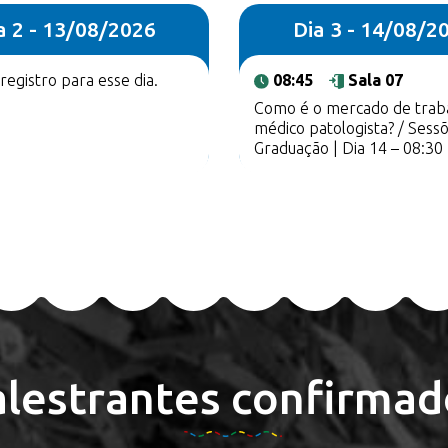
a 2 - 13/08/2026
Dia 3 - 14/08/2
egistro para esse dia.
08:45
Sala 07
Como é o mercado de trab
médico patologista? / Sess
Graduação | Dia 14 – 08:30
alestrantes confirmad