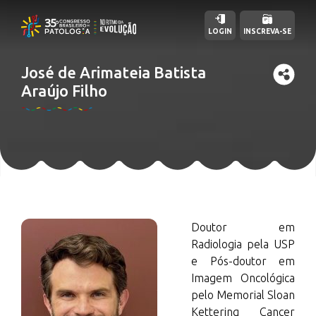
LOGIN
INSCREVA-SE
José de Arimateia Batista
Araújo Filho
Doutor em
Radiologia pela USP
e Pós-doutor em
Imagem Oncológica
pelo Memorial Sloan
Kettering Cancer