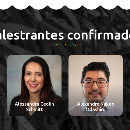
alestrantes confirmad
Alexandre Nakao
Aline Lauda Freitas
Odashiro
Chaves