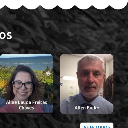
os
Aloisio Souza Felipe
Allen Burke
da Silva
VEJA TODOS