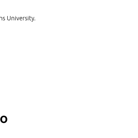
s University.
co