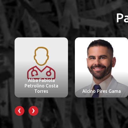
P
Alba Fabiola
Petrolino Costa
Torres
Alcino Pires Gama
‹
›