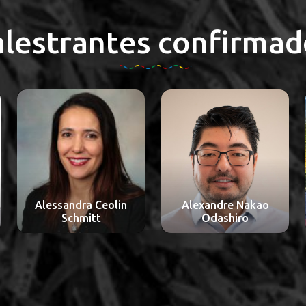
alestrantes confirmad
Alessandra Ceolin
Alexandre Nakao
Schmitt
Odashiro