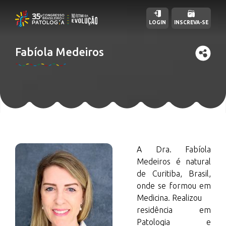
LOGIN
INSCREVA-SE
Fabíola Medeiros
A Dra. Fabíola
Medeiros é natural
de Curitiba, Brasil,
onde se formou em
Medicina. Realizou
residência em
Patologia e