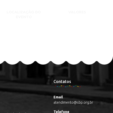
LOCALIZAÇÃO DO
VALORES
EVENTO
Contatos
Email
atendimento@sbp.org.br
Telefone