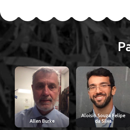
P
Aloisio Souza Felipe
Amaro Nunes Duarte
da Silva
Neto