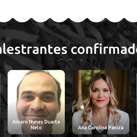
alestrantes confirmad
Ana Cláudia
Imbassahy de Sá
Bittencour Câmara e
Ana Carolina Paniza
Silva