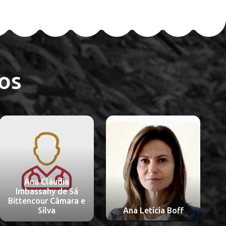
os
Ana Sofia Silva
Ana Letícia Boff
Mesquita