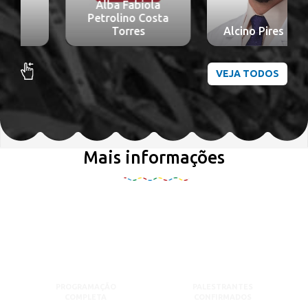
Alba Fabiola
Petrolino Costa
Torres
Alcino Pires Gama
VEJA TODOS
Mais informações
PROGRAMAÇÃO
PALESTRANTES
COMPLETA
CONFIRMADOS