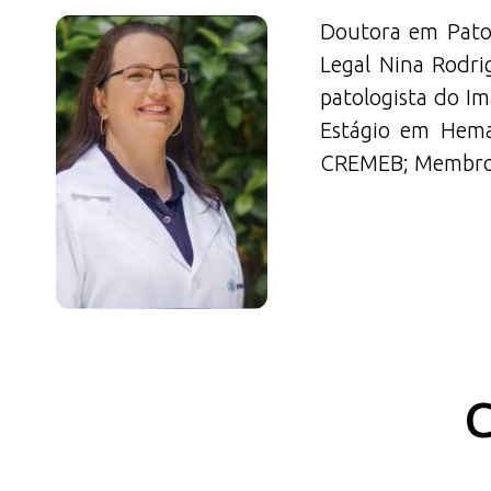
Doutora em Patol
Legal Nina Rodri
patologista do I
Estágio em Hema
CREMEB; Membro da
C