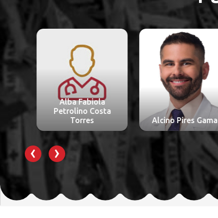
Alba Fabiola
Petrolino Costa
Torres
Alcino Pires Gama
‹
›