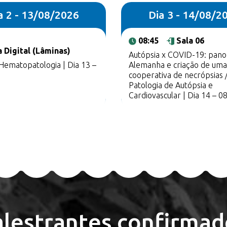
a 2 - 13/08/2026
Dia 3 - 14/08/2
08:45
Sala 06
a Digital (Lâminas)
Autópsia x COVID-19: pan
 Hematopatologia | Dia 13 –
Alemanha e criação de uma
cooperativa de necrópsias 
Patologia de Autópsia e
Cardiovascular | Dia 14 – 0
alestrantes confirmad