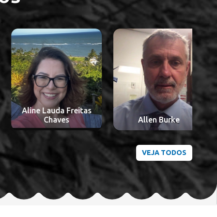
Aline Lauda Freitas
A
Chaves
Allen Burke
VEJA TODOS