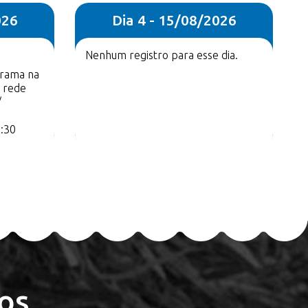
026
Dia 4 - 15/08/2026
Nenhum registro para esse dia.
orama na
 rede
/
8:30
os