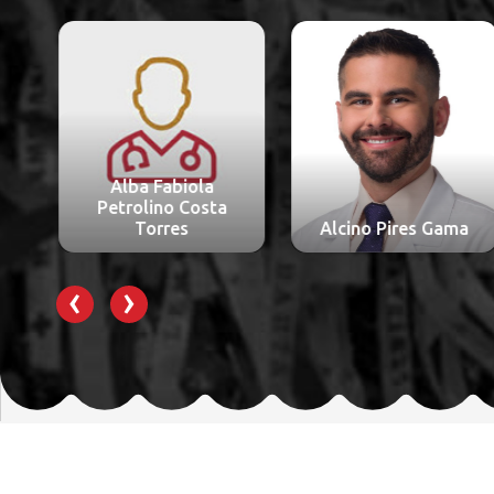
Alba Fabiola
Petrolino Costa
Torres
Alcino Pires Gama
‹
›