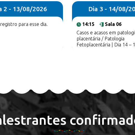
a 2 - 13/08/2026
Dia 3 - 14/08/2
egistro para esse dia.
14:15
Sala 06
Casos e acasos em patologi
placentária / Patologia
Fetoplacentária | Dia 14 – 
alestrantes confirmad