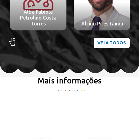
Alba Fabiola
Petrolino Costa
Torres
Alcino Pires Gama
VEJA TODOS
Mais informações