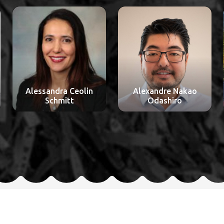
Alexandre Nakao
Aline Lauda Freitas
Odashiro
Chaves