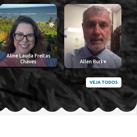
Aloisio Souza Felipe
A
Allen Burke
da Silva
VEJA TODOS