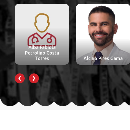
Alessandra Ceolin
Alcino Pires Gama
Schmitt
‹
›