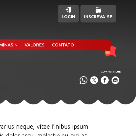
LOGIN
INSCREVA-SE
ÂMINAS
VALORES
CONTATO
COMPARTILHE
varius neque, vitae finibus ipsum
s dolor arcu, molestie eu nisi at,