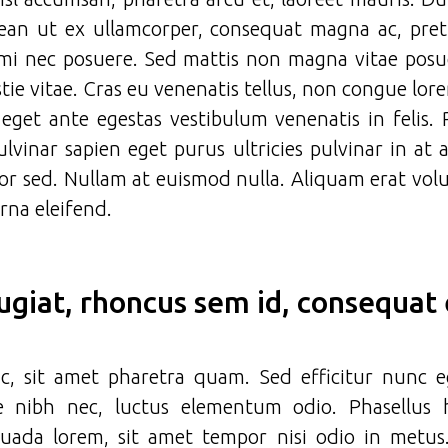
ean ut ex ullamcorper, consequat magna ac, preti
s mi nec posuere. Sed mattis non magna vitae pos
tie vitae. Cras eu venenatis tellus, non congue lor
 eget ante egestas vestibulum venenatis in felis.
lvinar sapien eget purus ultricies pulvinar in at
or sed. Nullam at euismod nulla. Aliquam erat vol
rna eleifend.
eugiat, rhoncus sem id, consequat
, sit amet pharetra quam. Sed efficitur nunc eg
ue nibh nec, luctus elementum odio. Phasellus
uada lorem, sit amet tempor nisi odio in metus