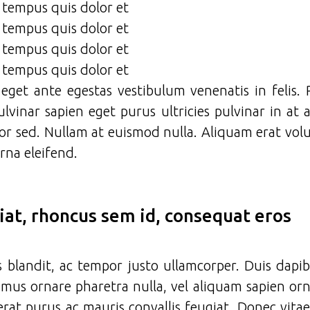
, tempus quis dolor et
, tempus quis dolor et
, tempus quis dolor et
, tempus quis dolor et
 eget ante egestas vestibulum venenatis in felis.
lvinar sapien eget purus ultricies pulvinar in at
or sed. Nullam at euismod nulla. Aliquam erat vol
rna eleifend.
giat, rhoncus sem id, consequat eros
is blandit, ac tempor justo ullamcorper. Duis dapi
ivamus ornare pharetra nulla, vel aliquam sapien or
erat purus ac mauris convallis feugiat. Donec vitae