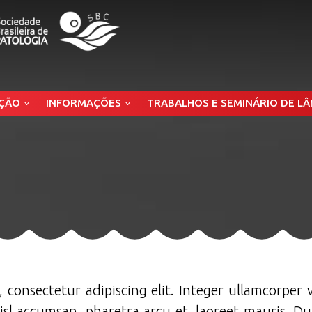
ÇÃO
INFORMAÇÕES
TRABALHOS E SEMINÁRIO DE L
 consectetur adipiscing elit. Integer ullamcorper 
nisl accumsan, pharetra arcu et, laoreet mauris. Dui