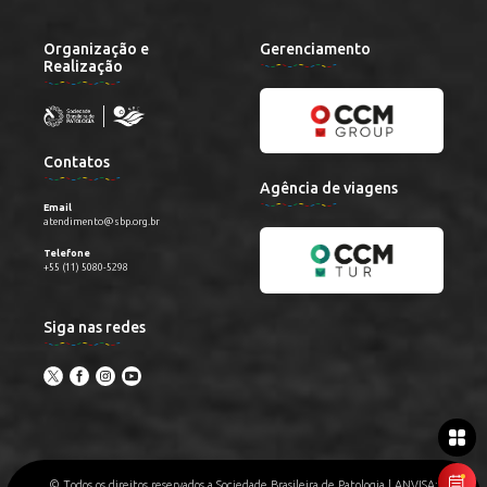
Organização e
Gerenciamento
Realização
Contatos
Agência de viagens
Email
atendimento@sbp.org.br
Telefone
+55 (11) 5080-5298
Siga nas redes
© Todos os direitos reservados a Sociedade Brasileira de Patologia | ANVISA: