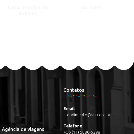
LOCALIZAÇÃO DO
VALORES
EVENTO
Contatos
Email
atendimento@sbp.org.br
Telefone
Agência de viagens
+55 (11) 5080-5298