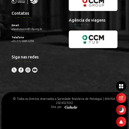
Contatos
Agência de viagens
Email
atendimento@sbp.org.br
Telefone
+55 (11) 5080-5298
Siga nas redes
© Todos os direitos reservados a Sociedade Brasileira de Patologia | ANVISA:
2024023032
Site por