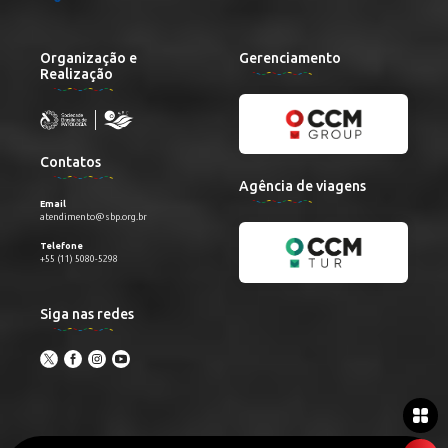
Organização e
Gerenciamento
Realização
Contatos
Agência de viagens
Email
atendimento@sbp.org.br
Telefone
+55 (11) 5080-5298
Siga nas redes