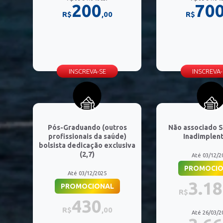
200
70
R$
,00
R$
INSCREVA-SE
INSCREVA-
Pós-Graduando (outros
Não associado 
profissionais da saúde)
Inadimplent
bolsista dedicação exclusiva
(2,7)
Até 03/12/2
PROMOCIO
Até 03/12/2025
3.1
PROMOCIONAL
R$
430
R$
,00
Até 26/03/2