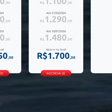
60
1.100
,00
R$
,00
026
Até 27/05/2026
00
1.290
,00
R$
,00
026
Até 30/07/2026
30
1.480
,00
R$
,00
cal
Após e no local
50
R$1.700
,00
,00
SE
INSCREVA-SE