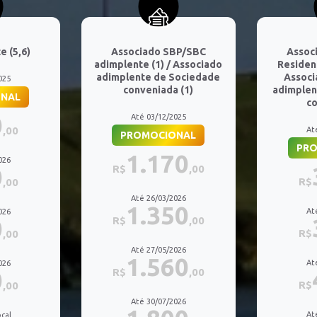
 (5,6)
Associado SBP/SBC
Assoc
adimplente (1) / Associado
Residen
adimplente de Sociedade
Associ
025
conveniada (1)
adimplen
NAL
c
0
Até 03/12/2025
,00
At
PROMOCIONAL
PR
1.170
026
0
R$
,00
R$
,00
Até 26/03/2026
1.350
At
026
0
R$
,00
R$
,00
Até 27/05/2026
1.560
At
026
0
R$
,00
R$
,00
Até 30/07/2026
At
cal