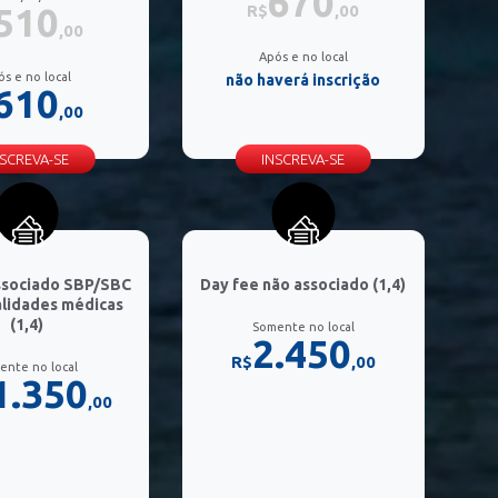
670
510
R$
,00
,00
Após e no local
ós e no local
não haverá inscrição
610
,00
NSCREVA-SE
INSCREVA-SE
ssociado SBP/SBC
Day fee não associado (1,4)
alidades médicas
(1,4)
Somente no local
2.450
R$
,00
ente no local
1.350
,00