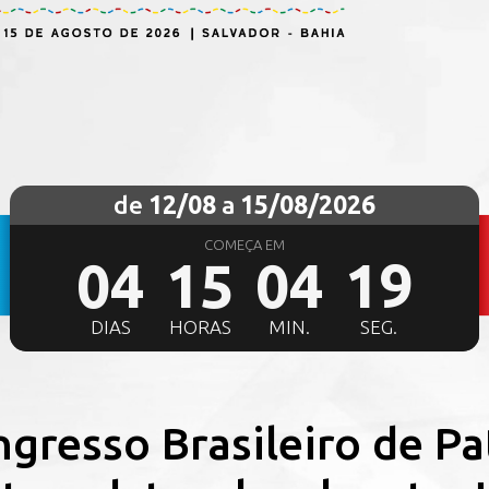
de
12/08
a
15/08/2026
COMEÇA EM
04
15
04
17
DIAS
HORAS
MIN.
SEG.
gresso Brasileiro de Pa