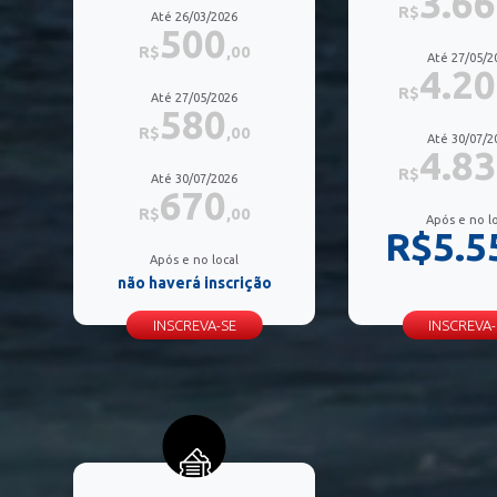
3.6
R$
Até 26/03/2026
500
R$
,00
Até 27/05/2
4.2
R$
Até 27/05/2026
580
R$
,00
Até 30/07/2
4.8
R$
Até 30/07/2026
670
R$
,00
Após e no lo
R$5.5
Após e no local
não haverá inscrição
INSCREVA-SE
INSCREVA-