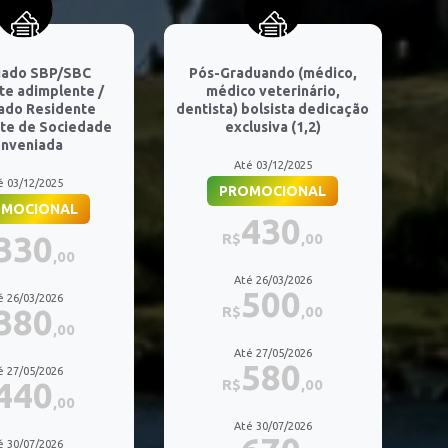
iado SBP/SBC
Pós-Graduando (médico,
te adimplente /
médico veterinário,
ado Residente
dentista) bolsista dedicação
te de Sociedade
exclusiva (1,2)
onveniada
Até 03/12/2025
é 03/12/2025
PROMOCIONAL
OMOCIONAL
430
330
R$
,00
,00
Até 26/03/2026
500
é 26/03/2026
380
R$
,00
,00
Até 27/05/2026
580
é 27/05/2026
440
R$
,00
,00
Até 30/07/2026
é 30/07/2026