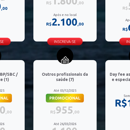
1.800
0
R$
,00
R$
,00
Após e no local
2.100
Ap
R$
,00
R$
SE
INSCREVA-SE
I
SBP/SBC /
Outros profissionais da
Day fee a
e (1)
saúde (7)
e especi
025
Até 03/12/2025
Som
NAL
PROMOCIONAL
R$
80
955
,00
R$
,00
026
Até 26/03/2026